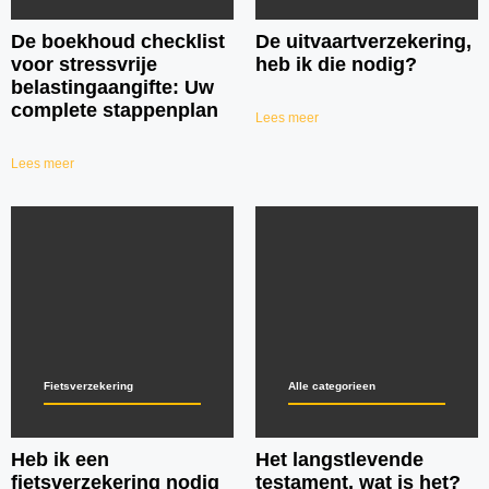
De boekhoud checklist
De uitvaartverzekering,
voor stressvrije
heb ik die nodig?
belastingaangifte: Uw
complete stappenplan
Lees meer
Lees meer
Fietsverzekering
Alle categorieen
Heb ik een
Het langstlevende
fietsverzekering nodig
testament, wat is het?