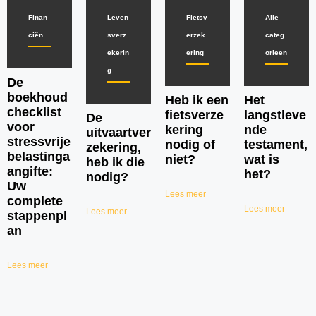
Finan
Leven
Fietsv
Alle
ciën
sverz
erzek
categ
ekerin
ering
orieen
g
De
boekhoud
Heb ik een
Het
checklist
fietsverze
langstleve
De
voor
kering
nde
uitvaartver
stressvrije
nodig of
testament,
zekering,
belastinga
niet?
wat is
heb ik die
angifte:
het?
nodig?
Uw
Lees meer
complete
Lees meer
Lees meer
stappenpl
an
Lees meer