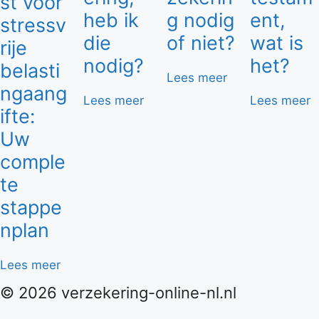
st voor
heb ik
g nodig
ent,
stressv
die
of niet?
wat is
rije
nodig?
het?
belasti
Lees meer
ngaang
Lees meer
Lees meer
ifte:
Uw
comple
te
stappe
nplan
Lees meer
© 2026 verzekering-online-nl.nl