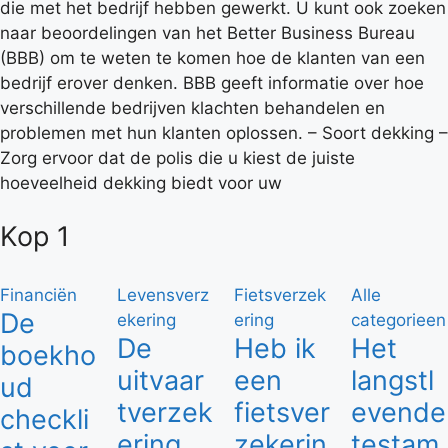
die met het bedrijf hebben gewerkt. U kunt ook zoeken
naar beoordelingen van het Better Business Bureau
(BBB) om te weten te komen hoe de klanten van een
bedrijf erover denken. BBB geeft informatie over hoe
verschillende bedrijven klachten behandelen en
problemen met hun klanten oplossen. – Soort dekking –
Zorg ervoor dat de polis die u kiest de juiste
hoeveelheid dekking biedt voor uw
Kop 1
Financiën
Levensverz
Fietsverzek
Alle
De
ekering
ering
categorieen
De
Heb ik
Het
boekho
uitvaar
een
langstl
ud
tverzek
fietsver
evende
checkli
ering,
zekerin
testam